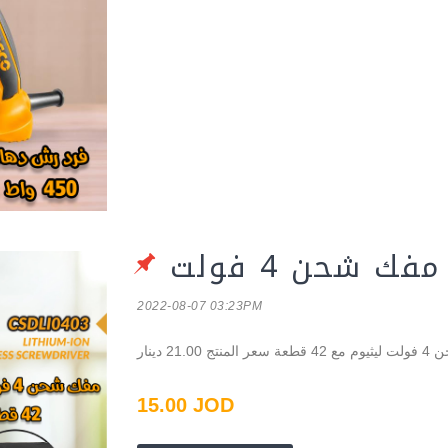
مفك شحن 4 فولت
2022-08-07 03:23PM
دينار
15.00 JOD