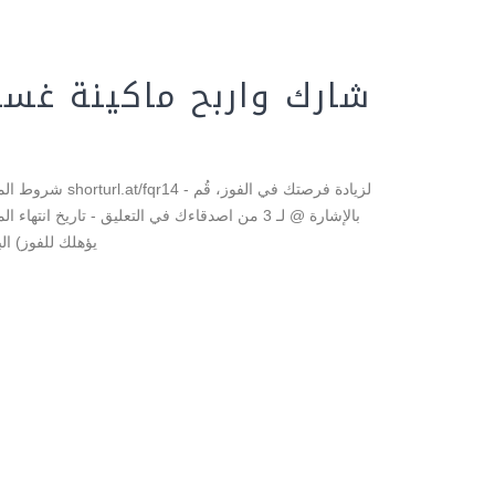
شارك واربح ماكينة غسيل 1300 واط م
لزيادة فرصتك في 
يؤهلك للفوز) الب