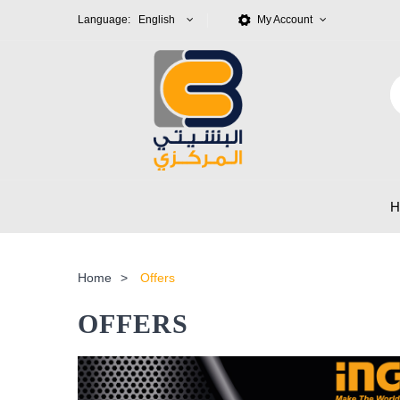
Language: English
My Account
Home
>
Offers
OFFERS