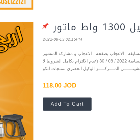
اتور
2022-08-13 02:15PM
شروط المسابقة - الاعجاب بصفحة - الاعجاب و مشاركة المنشور shorturl.at/fqr14 - الفوز، قُم
بالإشارة @ لـ 3 من اصدقاءك في التعليق - تاريخ انتهاء المسابقة 2022 / 08 / 30 (عدم الالتزام بكامل الشروط لا
شيتـــــــي المــــركـــــز الوكيل الحصري لمنتجات انكو
118.00 JOD
Add To Cart