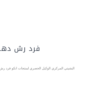
فرد رش دهان كه
البشيتي المركزي الوكيل الحصري لمنتجات انكو فرد رش دهان كهرباء 450 واط صناعي سعر