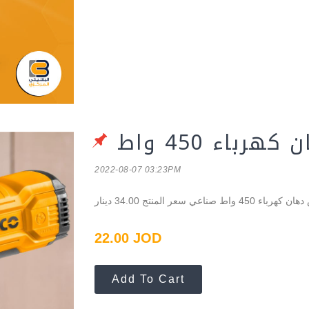
رباء 450 واط
2022-08-07 03:23PM
 المنتج 34.00 دينار
22.00 JOD
Add To Cart