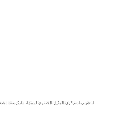
البشيتي المركزي الوكيل الحصري لمنتجات انكو مفك شحن 4 فولت ليثيوم مع 42 قطعة سعر المنتج 21.00 