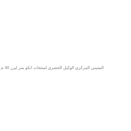
البشيتي المركزي الوكيل الحصري لمنتجات انكو متر ليزر 40 م انكو السعر 33 دينار متر ليزر 60 م انكو السعر 50 دينار