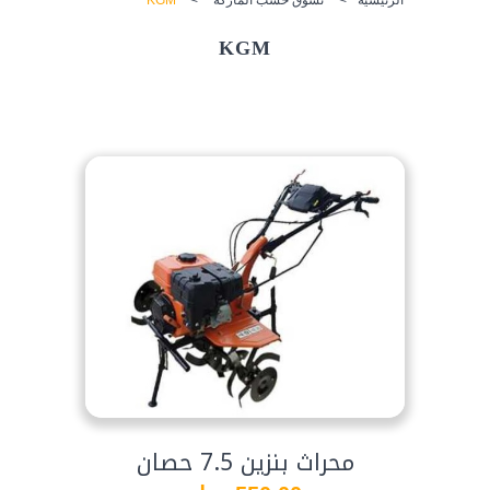
KGM
محراث بنزين 7.5 حصان