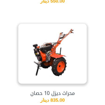
550.00 دينار
محراث ديزل 10 حصان
835.00 دينار