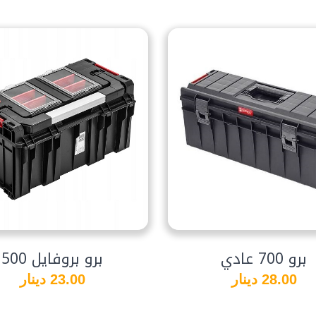
برو 700 عادي
برو بروفايل 500
28.00 دينار
23.00 دينار