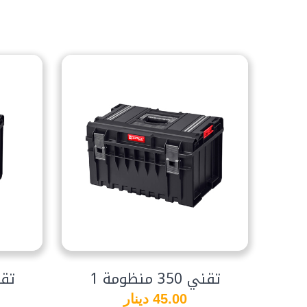
تقني 350 منظومة 1
تقني 50
45.00 دينار