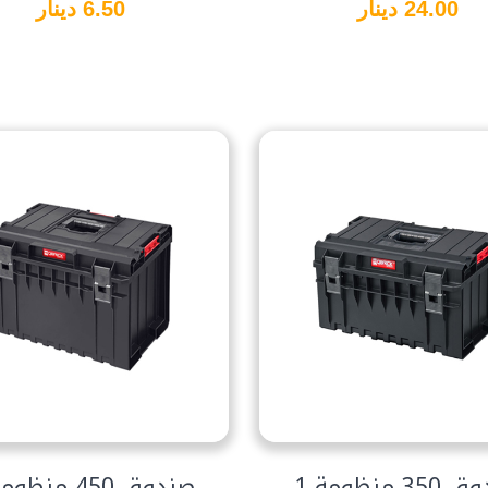
24.00 دينار
6.50 دينار
3 منظومة 1
صندوق 450 منظومة 1