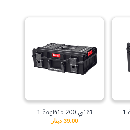
تقني 200 منظومة 1
39.00 دينار