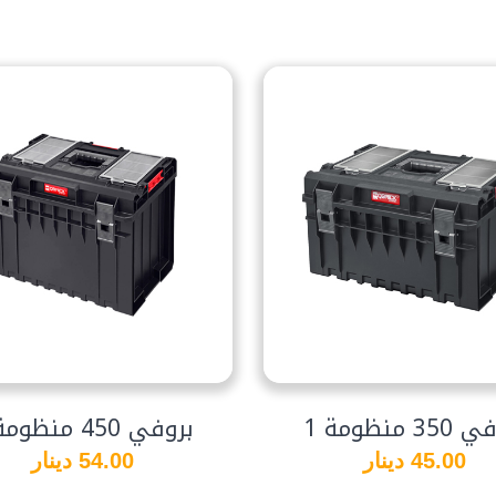
3 منظومة 1
بروفي 450 منظومة 1
45.00 دينار
54.00 دينار