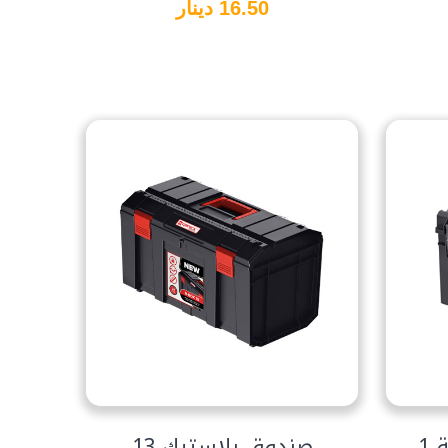
16.50 دينار
صندوق بلاستيك 13