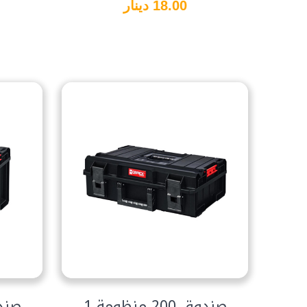
18.00 دينار
صندوق 200 منظومة 1
صندوق 50