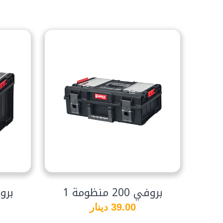
بروفي 200 منظومة 1
بروفي 50
39.00 دينار