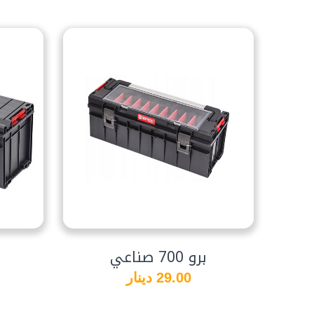
برو 700 صناعي
29.00 دينار