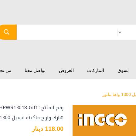
تسوق
الماركات
العروض
تواصل معنا
من نح
اتور
رقم المنتج : HPWR13018-Gift
شارك واربح ماكينة غسيل 1300 واط ماتور
118.00 دينار