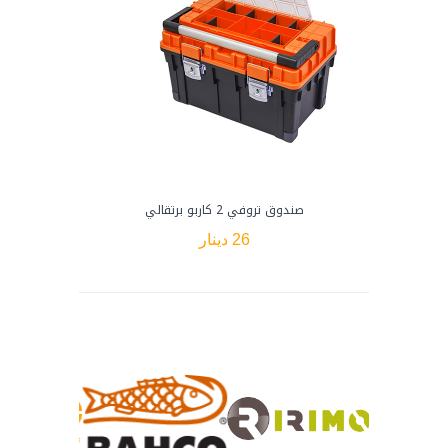
صندوق تروفي 2 كاربو برتقالي
شنط
26 دينار