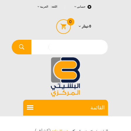
حسابي
اللغة: العربية
0
0 دينار
>
(كشاف)
الرئيسية
>
تسوق
عدد الاضاءة