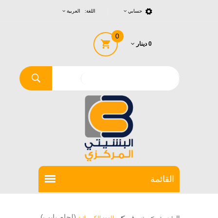
حسابي
اللغة: العربية
0
0 دينار
>
(لحام بايب)
الرئيسية
>
تسوق
العدد الكهربائية