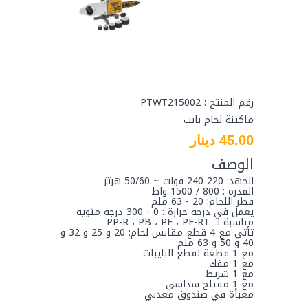
رقم المنتج : PTWT215002
ماكينة لحام بايب
45.00 دينار
الوصف
الجهد: 220-240 فولت ~ 50/60 هرتز
القدرة : 800 / 1500 واط
قطر اللحام: 20 - 63 ملم
يعمل في درجة حرارة : 0 - 300 درجة مئوية
مناسبة لـ: PP-R ، PB ، PE ، PE-RT
تأتي مع 4 قطع مقابس لحام: 20 و 25 و 32 و
40 و 50 و 63 ملم
مع 1 قطعة لقطع البايبات
مع 1 مفك
مع 1 شريط
مع 1 مفتاح سداسي
معبأة في صندوق معدني