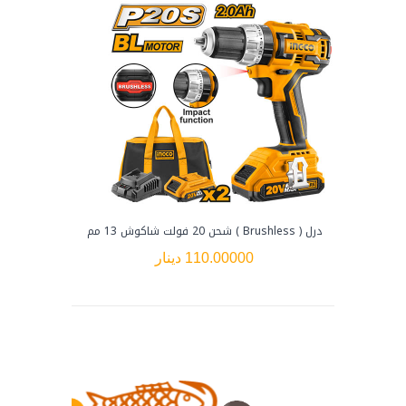
درل ( Brushless ) شحن 20 فولت شاكوش 13 مم
درل شح
110.00000 دينار