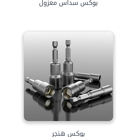
بوكس سداس معزول
بوكس هنجر